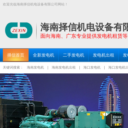
欢迎光临海南择信机电设备有限公司网站！
【择信发电机:TEL:18289663999】面向全海南省提供功率30KW－200
三亚发电机出租、琼海发电机出租等区域均设有仓库和服务点！
海南择信机电设备有
面向海南、广东专业提供发电机租赁等
择信首页
全新发电机
二手发电机
发电机出租
发
关键词搜索：
海南发电机
|
海南发电机出租
|
海口发电机
|
海口发电机