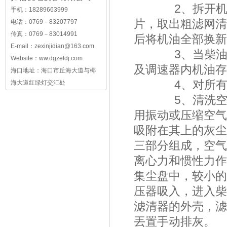
2、拆开机体侧
手机：18289663999
片，取出粗滤网清
电话：0769－83207797
传真：0769－83014991
后将机油全部换新
E-mail：
zexinjidian@163.com
3、当柴油发电
Website：ww.dgzefdj.com
及调速器内机油存
海口地址：海口市丘海大道与椰
4、对所有注油
海大道红绿灯交汇处
5、清洗空气滤
用振动或压缩空气(
吸附在其上的灰尘
三部分组成，空气
离心力和惯性力作
集尘盘中，较小的
压器吸入，进入柴
滤清器的外壳，滤
丟置手动排灰。