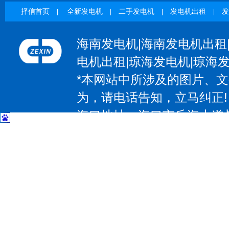
择信首页
全新发电机
二手发电机
发电机出租
发
|
|
|
|
海南发电机|海南发电机出租
电机出租|琼海发电机|琼海
*本网站中所涉及的图片、
为，请电话告知，立马纠正!
海口地址：海口市丘海大道与椰
| 三亚地址：三亚市吉阳区抱坡
惠州地址：惠州大道531号；电
大道97号；电话：13602374
东莞地址：东莞市大朗镇莞樟路石
－83207797 传 真：0769-8