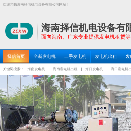
欢迎光临海南择信机电设备有限公司网站！
【择信发电机:TEL:18289663999】面向全海南省提供功率30KW－200
三亚发电机出租、琼海发电机出租等区域均设有仓库和服务点！
海南择信机电设备有
面向海南、广东专业提供发电机租赁等
择信首页
全新发电机
二手发电机
发电机出租
发
关键词搜索：
海南发电机
|
海南发电机出租
|
海口发电机
|
海口发电机