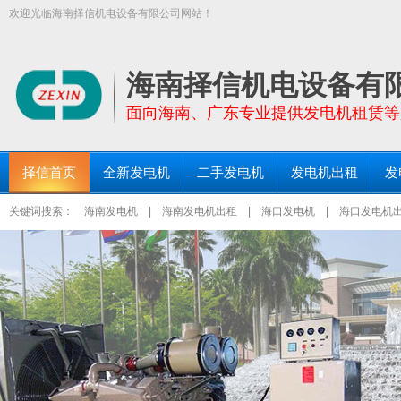
欢迎光临海南择信机电设备有限公司网站！
【择信发电机:TEL:18289663999】面向全海南省提供功率30KW－200
三亚发电机出租、琼海发电机出租等区域均设有仓库和服务点！
海南择信机电设备有
面向海南、广东专业提供发电机租赁等
择信首页
全新发电机
二手发电机
发电机出租
发
关键词搜索：
海南发电机
|
海南发电机出租
|
海口发电机
|
海口发电机