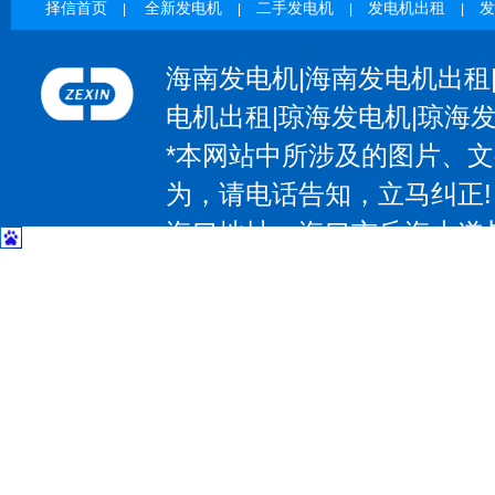
择信首页
全新发电机
二手发电机
发电机出租
发
|
|
|
|
海南发电机|海南发电机出租
电机出租|琼海发电机|琼海
*本网站中所涉及的图片、
为，请电话告知，立马纠正!
海口地址：海口市丘海大道与椰
| 三亚地址：三亚市吉阳区抱坡
惠州地址：惠州大道531号；电
大道97号；电话：13602374
东莞地址：东莞市大朗镇莞樟路石
－83207797 传 真：0769-8