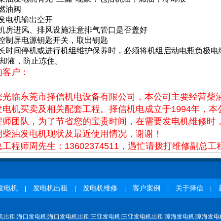
闭燃油阀
闭发电机输出空开
闭机房进风、排风设施注意排气管口是否盖好
闭控制屏电源钥匙开关，取出钥匙
于长时间停机或进行机组维护保养时，必须将机组启动电瓶负极
却液，防止冻住。
的客户：
！
您光临东莞市择信机电设备有限公司，本公司主要经营柴
发电机买卖及相关配套工程。择信机电成立于1994年，
程师团队，为了节省您的宝贵时间，在需要发电机维修时
明
柴油发电机现状及最近使用情况，谢谢！
工程师周先生：13602374511，遇忙请拨打维修副总工程电
发电机
发电机出租
发电机维修
客户案例
关于择信
|
|
|
|
|
机出租|海口发电机|海口发电机出租|三亚发电机|三亚发电机出租|琼海发电机|琼海发电