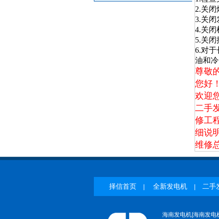
2.关
3.关
4.关
5.关
6.对
油和冷
尊敬
您好
欢迎
二手
修工
细
说
维修总
择信首页
全新发电机
二手
|
|
海南发电机|海南发电