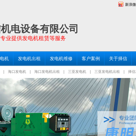
新浪微
向全海南省提供功率30KW－2000KW全新发电机销售及二手发电机出租，常备200台进
仓库和服务点！
信机电设备有限公司
东专业提供发电机租赁等服务
电机
发电机出租
发电机维修
客户案例
关于择信
|
海口发电机
|
海口发电机出租
|
三亚发电机
|
三亚发电机出租
|
择信