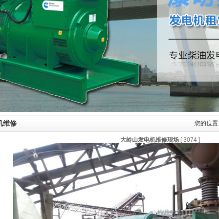
机维修
您的位置
大岭山发电机维修现场
[
3074
]