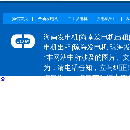
择信首页
全新发电机
二手发电机
发电机出租
发
|
|
|
|
海南发电机|海南发电机出租
电机出租|琼海发电机|琼海
*本网站中所涉及的图片、
为，请电话告知，立马纠正!
海口地址：海口市丘海大道与椰
| 三亚地址：三亚市吉阳区抱坡
惠州地址：惠州大道531号；电
大道97号；电话：13602374
东莞地址：东莞市大朗镇莞樟路石
－83207797 传 真：0769-8