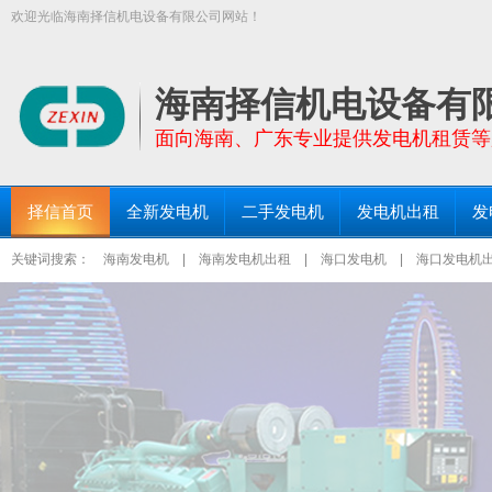
欢迎光临海南择信机电设备有限公司网站！
【择信发电机:TEL:18289663999】面向全海南省提供功率30KW－200
三亚发电机出租、琼海发电机出租等区域均设有仓库和服务点！
海南择信机电设备有
面向海南、广东专业提供发电机租赁等
择信首页
全新发电机
二手发电机
发电机出租
发
关键词搜索：
海南发电机
|
海南发电机出租
|
海口发电机
|
海口发电机