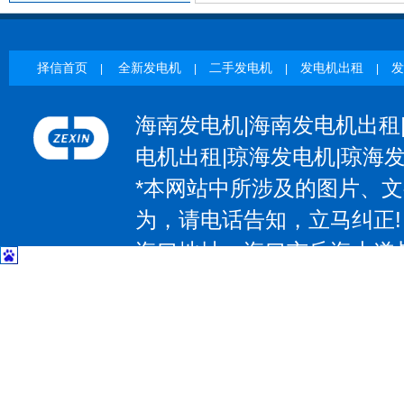
择信首页
全新发电机
二手发电机
发电机出租
发
|
|
|
|
海南发电机|海南发电机出租
电机出租|琼海发电机|琼海
*本网站中所涉及的图片、
为，请电话告知，立马纠正!
海口地址：海口市丘海大道与椰
| 三亚地址：三亚市吉阳区抱坡
惠州地址：惠州大道531号；电
大道97号；电话：13602374
东莞地址：东莞市大朗镇莞樟路石