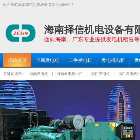
欢迎光临海南择信机电设备有限公司网站！
【择信发电机:TEL:18289663999】面向全海南省提供功率30KW－200
三亚发电机出租、琼海发电机出租等区域均设有仓库和服务点！
海南择信机电设备有
面向海南、广东专业提供发电机租赁等
择信首页
全新发电机
二手发电机
发电机出租
发
关键词搜索：
海南发电机
|
海南发电机出租
|
海口发电机
|
海口发电机